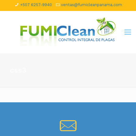
+507 6257-9940
ventas@fumicleanpanama.com
css3